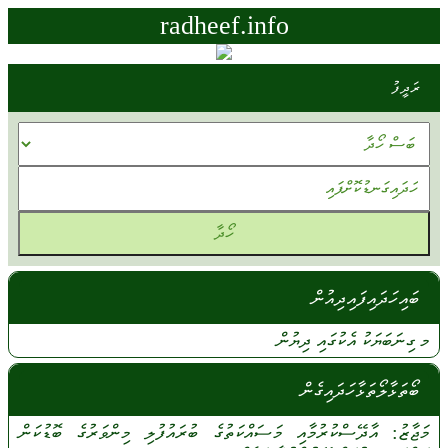
radheef.info
ރަދީފު
ބައިހަދައިފައިދިއުން
މ
ގިނަބަޔަކު
އެކުގައި
ދިޔުން
ބޯތަޅާލޯތަޅާހަދައިގެން
މަޖާޒު:
އާދޭސްކުރުމާއި
މަސައްކަތުގެ
ބުރައުފުލި
މިންވަރުގެ
ބޮޑުކަން