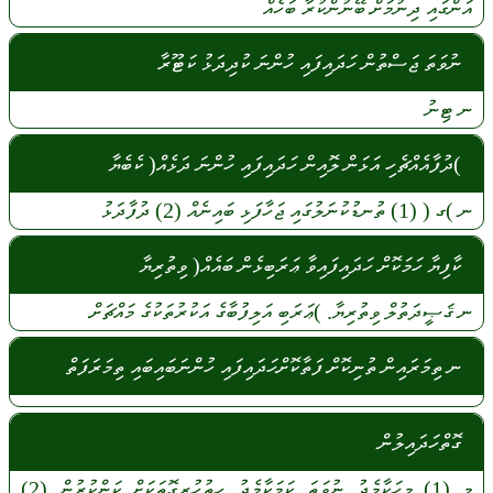
އަންގައި
ދިނުމަށް
ބޭނުންކުރާ
ބަހެއް
ނުވަތަ ޖަސްތުން ހަދައިފައި ހުންނަ ކުދިދަޅު ކަޓޫރާ
ނ
ޓިނު
)ދުފާއެއްޗެހި އަޅަން ލޮއިން ހަދައިފައި ހުންނަ ދަޅެއް( ކެބެޔާ
ނ
)ގ (
(1)
ތުނޑުކުނަލުގައި
ޖަހާފަޅި
ބައިނެއް
(2)
ދުފާދަޅު
ކާފިޔާ ހަމަކޮށް ހަދައިފައިވާ ޢަރަބިޅެން ބައެއް( ވިތުރިޔާ
ނ
ޤަޞީދަތުލް
ވިތުރިޔާ.
)ޢަރަބި
އަލިފުބާގެ
އަކުރުތަކުގެ
މައްޗަށް
ނ ތިމަރައިން ތުނިކޮށް ފަތާކޮށްހަދައިފައި ހުންނަބައިބައި ތިމަރަފަތް
ގޮތްހަދައިލުން
މ
(1)
މީހަކާމެދު
ނުވަތަ
ކަމަކާމެދު
ހިތުހުރިގޮތަކަށް
ކަންކުރުން
(2)