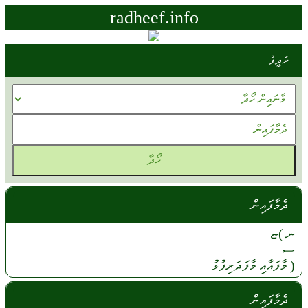
radheef.info
ރަދީފު
ދެމާފައިން
ނ )ޏ
ސ
(
މާފައާއި
މާފަދަރިފުޅު
ދެމާފައިން