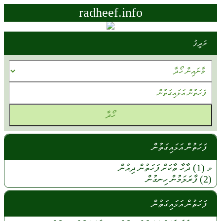
radheef.info
ރަދީފު
ފަހަތުން އަޅައިގަތުން
މ (1)
ދާހާ
ތާކަށް
ފަހަތުން
ދިއުން
(2)
ފާރަލަމުން
ހިނގުން
ފަހަތުން އަޅައިގަތުން