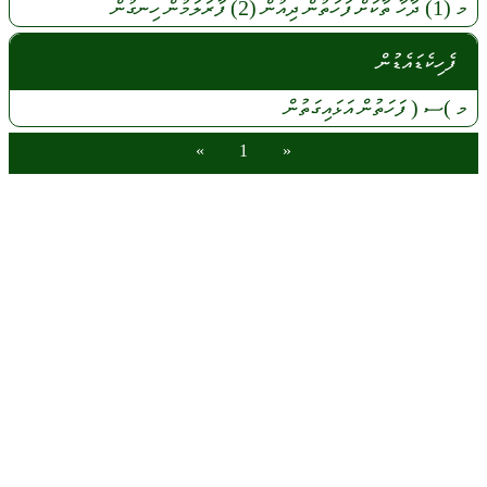
މ
(1)
ދާހާ
ތާކަށް
ފަހަތުން
ދިއުން
(2)
ފާރަލަމުން
ހިނގުން
ފެހިކެޑައެޑުން
މ
)ސ (
ފަހަތުން
އަޅައިގަތުން
»
1
«