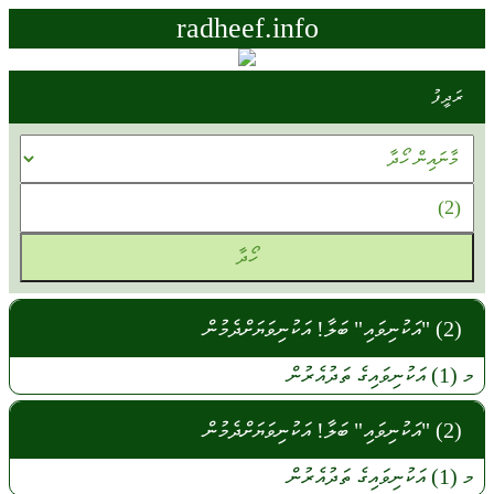
radheef.info
ރަދީފު
(2) "އަކުނިވައި" ބަލާ! އަކުނިވަޔަށްދެމުން
މ (1)
އަކުނިވައިގެ
ތަދުއެރުން
(2) "އަކުނިވައި" ބަލާ! އަކުނިވަޔަށްދެމުން
މ
(1)
އަކުނިވައިގެ
ތަދުއެރުން