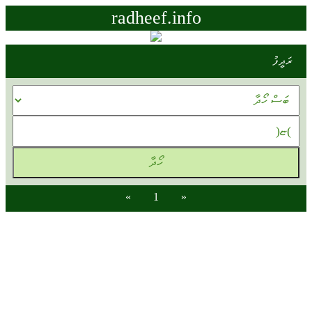
radheef.info
ރަދީފު
»
1
«