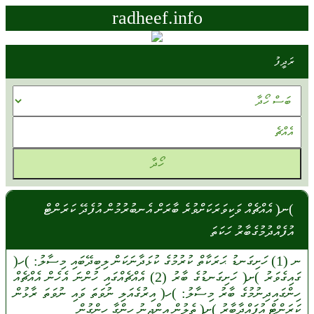
radheef.info
ރަދީފު
)ނ( އެއްޗެއް ވަކިވަރަކަށްވުރެ ބާރަށް އެނބުރުމުން އުފެދޭ ކަރަންޓް
އުފެއްދުމުގެބާރު ހަކަތަ
ނ
(1)
ހަށިގަނޑު
ޙަރަކާތް
ކުރުމުގެ
ކުޅަދާނަކަން
ލިބިދޭބައި
މިސާލު:
)ހ(
ގައިގެވަރު
)ށ(
ހަށިގަނޑުގެ
ބާރު
(2)
އެއްޗެއްގައި
ހުންނަ
އެހެން
އެއްޗެއް
ހިންގައިދިނުމުގެ
ބާރު
މިސާލު:
)ހ(
އިރުގެއަލި
ނުވަތަ
ވައި
ނުވަތަ
ރާޅުން
ކަރަންޓް
އުފައްދާބާރު
)ށ(
ތެލުން
އިންޖީނު
ހިންގާ
ހިންގުން