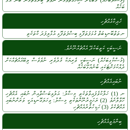
(މިސާލުބަހެއް)
މާބޮޑަށް
ސިހޭގޮތްވުމުން
ނުވަތަ
ބިރުގަތުމުން
ބުނެ
އުޅޭ
ބަހެއް
ހެދިކާއެއްޗެހި
ނ
ތަތްބޮނޑިބަތް
ގުޅަފަތަފޮޅި
ބިސްފަތަފޮޅި
އުޅާލިފަދަ
ކާތަކެތި
ނަސީބަކީ ކަތީބަކުދޭ އެއްޗެއްނޫނެވެ.
(މުސްކުޅިބަހެއް)
ނަސީބަކީ
ވެރިޔަކު
މެދުވެރި
ނުވެވެސް
ލިބޭއެއްޗެއްކަށް
ދެއްކުމަށްޓަކައި
ބުނެއުޅޭބަހެއް
ނުބައިއެއްޗެހި
ނ
(1)
ހަލާކުވެފައިވާތަކެތި
މިސާލު:
އަލުވިބަސްތާއިން
ނުބައި
އެއްޗެހި
ހޮވާލާށެވެ
(2)
ރަހަމީރުނޫންތަކެތި
މިސާލު:
ވިހަލަގޮނޑިއަކީ
ވަރަށްނުބައި
އެއްޗެކެވެ
(3)
ހަޑިހުތުރުއެއްޗެހި
ބިންމަތީއެއްޗެހި