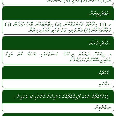
ނ
(1)
ސާމާނު
(2)
ތަކެތި
(3)
އަންނައުނު
އެއްޗެހިކިޔުން
މ
(1)
ހިތާނުވާ
ވާހަކަދެއްކުން
(2)
ހިތާނުވެގެން
ވާހަކަދެއްކުން
(3)
މަލާމާތްކުރުން
(4)
ޅެން
ފަރިހި
ފަދަ
ތަކެތި
ރާގުގައި
ކިޔުން
އެއްޗެހިމޮށުން
މ
މީހަކަށް
ދެރައެއް
ދިނުމުގެ
ގަސްތަކުގައި
އަނެކާ
ގާތު
އެމީހާ
ނުބައިމީސްކޮށް
ވާހަކަދެއްކުން
އެއްޗެއް
ނ
އެކަތި
)ވަށްއެއްޗެއް ނުވަތަ ފޯލިއެއްޗެއްގެ ވަށައިގެން ހުންނަމިން( ވަށަމިން
ނ
ބުރުމިން