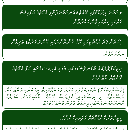
މ ހަކުރު ދިޔާކޮށްފައި އޭގެތެރެއަށް ހަކުރުލާންވީ އެއްޗެއް އަޅައިގެން
ކައްކައި ހިއްކައިލުން ހަކުރުލުން
)ބަދަން ފަދަ އެއްޗެތީގައި އޭގެ ކާން އޮންނަބައި އޮންނަ ފަރާތް( ވަރިފުށް
ނ
އެތެރެފުށް
ހިތިކަދޫވެލެއްގެ ބުޑަށް ފެންކަމުގައި މާމުއި އެޅިއަސް އޭގައި އަޅާ އެއްޗެއް
ފޮންޏެއް ނުވާނެއެވެ
(މުސްކުޅިބަހެއް)
ނުބައިކަމުގައި
ޙައްދު
ފަހަނަޅާފައިވާ
މީހަކަށް
ކިތަންމެ
ހެޔޮ
ނަސޭހަތެއް
ދީ
ވިސްނައިދީ
ހެދިޔަސް
އޭނާގެ
ނުބައިކަމަށް
ބަދަލެއް
ނާންނާނެކަން
އަންގައިދިނުމުގެ
ގޮތުން
ބުނެއުޅޭބަހެއް
ހީވީމެޔަށް ފެންއެއްޗެއް އަޅައިލިހެންނެވެ.