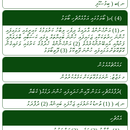
ނ
)ބ (
ބިމުސޫފި
(4) )ޅ( ބޯވަޅުގައި އަޅާއެއްޗެހި ބޯވަޅު
ނ
(1)
އަންހެނުންގެ
އާދައިގެ
ދިވެހި
ލިބާހު
ކަރުވަޅުގެ
ކައިރީގައި
އަޅައިފައި
ހުންނަ
ހިރުތަކަކާއި
ޖަހައިފައި
ހުންނަ
ބަގިޔާތައް
މީގައި
ކަސަބާއި
ބާދަލަޔާއި
ފަށުޔާއި
އުއިބޭނުންކުރެއެވެ
(2)
އަންހެނުންގެ
ހެދުމުގެ
ކަރުގައި
ވަށައިގެން
ގޮތްގޮތަށް
އަޅައިފައި
ހުންނަ
ފޮތިކޮޅު
(3)
ފޮތިބޯވަޅު
ޅައެއްޗެއްއެޅުން
މ
މަޖާޒު:
ނުރަގަޅުގޮތަކަށް
ކަމެއްކުރުވުން
)ދުފާއެއްޗެހި އަޅަން ލޮއިން ހަދައިފައި ހުންނަ ދަޅެއް( ކެބެޔާ
ނ
)ގ (
(1)
ތުނޑުކުނަލުގައި
ޖަހާފަޅި
ބައިނެއް
(2)
ދުފާދަޅު
އެއްޗެހި