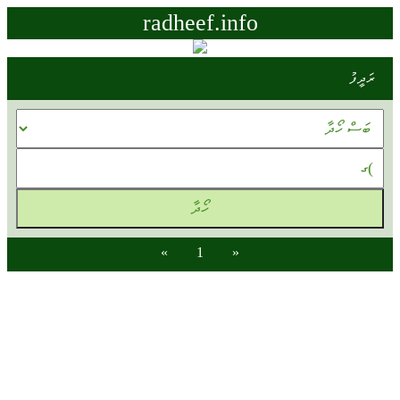
radheef.info
ރަދީފު
»
1
«