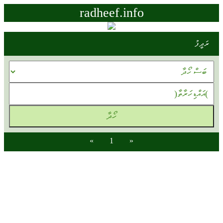
radheef.info
ރަދީފު
»
1
«