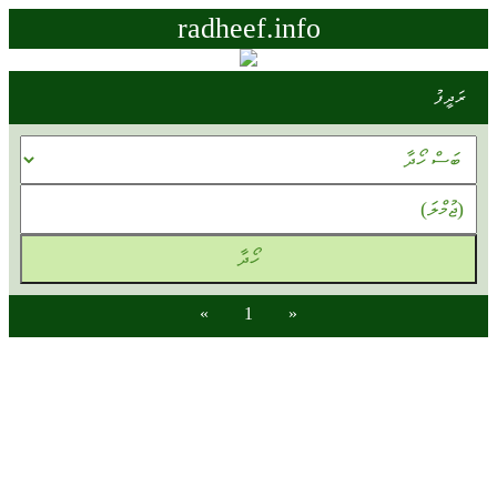
radheef.info
ރަދީފު
»
1
«