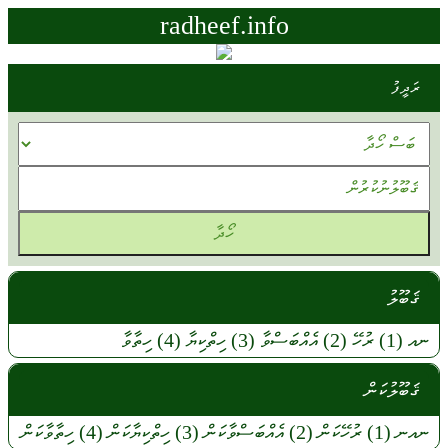
radheef.info
ރަދީފު
ޤަބޫލު
ނއ
(1)
ރުހޭ
(2)
އެއްބަސްވާ
(3)
ހިތްކިޔާ
(4)
ހިތާވާ
ޤަބޫލުކަން
ނއނ
(1)
ރުހޭކަން
(2)
އެއްބަސްވާކަން
(3)
ހިތްކިޔާކަން
(4)
ހިތާވާކަން