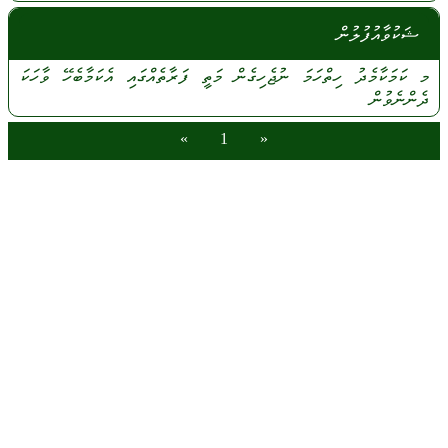
ޝަކުވާއުފުލުން
މ
ކަމަކާމެދު
ހިތްހަމަ
ނުޖެހިގެން
މަތީ
ފަރާތެއްގައި
އެކަމާބެހޭ
ވާހަކަ
ދެންނެވުން
»
1
«