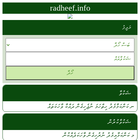
radheef.info
ރަދީފު
ޝަކުވާ
ނ
ކަންކަމާމެދު
ހިތްހަމަ
ނުޖެހިގެން
ދައްކާ
ވާހަކަތައް
ޝަކުވާކުރުން
މ
ކަންކަމާއިމެދު
ނުރުހިގެން
ވާހަކަދެއްކުން