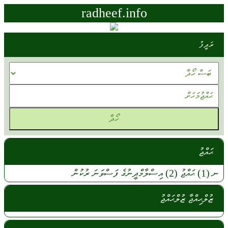
radheef.info
ރަދީފު
ޙައްޖު
ނ
(1)
ޙައްޖު
(2)
އިސްލާމްދީނުގެ
ފަސްވަނަ
ރުކުން
ޒުލްޙިއްޖާ ޒުލްޙައްޖު