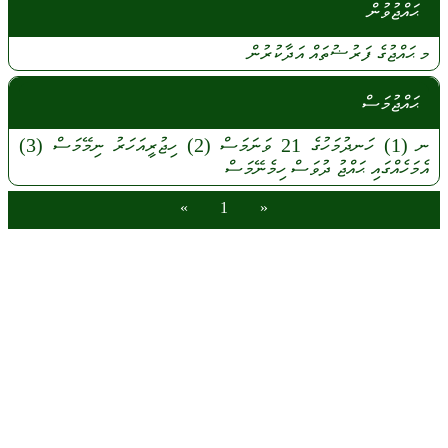
ޙައްޖުވުން
މ
ޙައްޖުގެ
ފަރުޟުތައް
އަދާކުރުން
ޙައްޖުމަސް
ނ
(1)
ހަނދުމަހުގެ
21
ވަނަމަސް
(2)
ހިޖުރީއަހަރު
ނިމޭމަސް
(3)
އެމަހެއްގައި
ޙައްޖު
ދުވަސް
ހިމެނޭމަސް
»
1
«