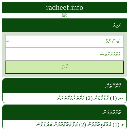
radheef.info
ރަދީފު
ގޮތްގޮތަށް
ކއ
(1)
ފާޑުފާޑަށް
(2)
ވައްތަރުވައްތަރަށް
ގޮތްގޮތްވުން
މ
(1)
އެގޮތްމިގޮތްވުން
(2)
ތަފާތުގޮތްގޮތަށް
ބަދަލުވުން