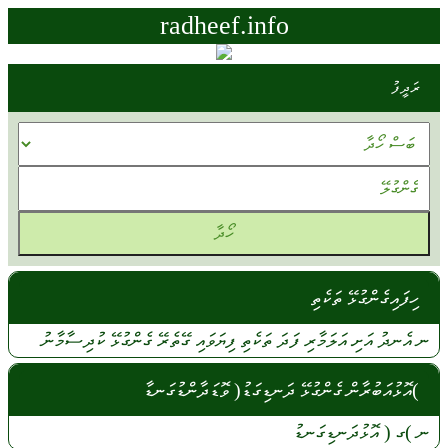
radheef.info
ރަދީފު
ހިފައިގެންގުޅޭ ތަކެތި
ނ
އެނދު
އަށި
އަލަމާރި
ފަދަ
ތަކެތި
ފިޔަވައި
ގޭތެރޭ
ގެންގުޅޭ
ކުދިސާމާނު
)އޮޅުއަބުރާން ގެންގުޅޭ ދަނޑިގަޑު( ވޮޑަދާންޑުގަނޑާ
ނ
)ގ (
އޮޅުދަނޑިގަނޑު