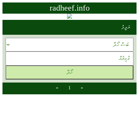
radheef.info
ރަދީފު
»
1
«