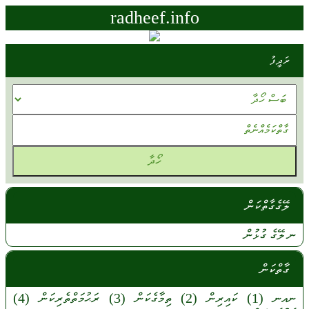
radheef.info
ރަދީފު
ލޭގެގާތްކަން
ނ
ލޭގެ
ގުޅުން
ގާތްކަން
ނއނ
(1)
ކައިރިން
(2)
ތިމާގެކަން
(3)
ރަޙުމަތްތެރިކަން
(4)