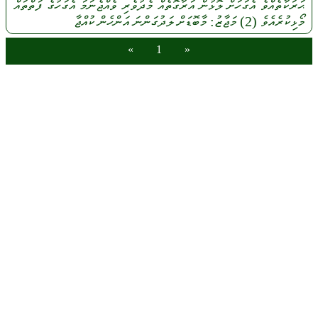
ޙަރަކާތެއްވެ
އެގަހަށް
ލޮޅުން
އަރާގޮތެއް
މެދުވެރި
ވެއްޖެނަމަ
އެގަހުގެ
ފަތްތައް
މޯޅިކުރެއެވެ
(2)
މަޖާޒު:
މާބޮޑަށް
ލަދުގަންނަ
އަންހެން
ކުއްޖާ
»
1
«