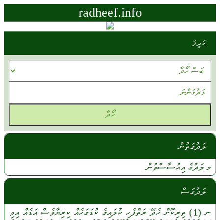
radheef.info
ރަދީފު
ލަދުގަތުން
މ
ލަދުގެ
އިޙުސާސްވުން
ލަދުގަސް
ނ
(1)
ތިރިކޮށް
ހެދޭ
ރަތްފެހި
ކުލައިގެ
ކުޑަގަހެއް
ކިރިޔާވެސް
އަޑެއް
އިވި