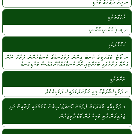
ނ
ހިރު
ދުގަހުގެ
ލަކުޑި
ހުމައްލަކުޑި
ނ
)ގ (
އުކުނޑިބުކުނޑި
އައްޑާލަކުޑި
ނ
ބޯޓު
ބައްތެލީގެ
ކުނބު
އިންނަ
ފަތްގަނޑުގެ
ކުނބުހުންނަ
ފަރާތް
ނޫން
އަނެއް
ފަރާތުގައި
ބަހައްޓައި
އެޔާ
ކުނބާއެއްކޮށް
އައްސާ
ލަކުޑިގަނޑު
ރަތްލަކުޑި
ނ
ލަކުޑީގެބާވަތެއް
މިއީ
ކަޅުރަތްކުލައިގެ
ލަކުޑިއެކެވެ
މ ލަކުޑިއާއި ރުއްވަކަރު ފެޅުމަށް ހޮނދުޖަހައިގެން ކޮށުމުގައި ފުރޮއިން ގަޅި
ޖަހައިގެން ދާލި ވަކިކުރުން ބޮޑުދާލިޖެހުން