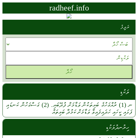
radheef.info
ރަދީފު
ލަކުޑި
ނ
(1)
ރުއްގަހުގެ
ބައިތަކުން
ވަޑާމަށް
ފުދޭބައި.
(2)
ގަސްގަހުން
ކަނޑައި
ފަޅައި
ކީހައި
ހަދައިފައިވާ
ވަޑާމަށް
ކަމުދާ
ބައިތައް
ހިރުނދުލަކުޑި