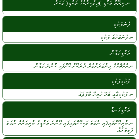
ނ ނިރޮޅު ލަކުޑި )ދިވެހިރުކުގެ ލަކުޑި( ވަކަރު
ފުނަލަކުޑި
ނ
ފުނަގަހުގެ
ލަކުޑި
ލަކުޑިވަޑާން
ނ
އެއްޗެއްގެ
މިންވަރަށްވުރެ
ދެރަކޮށް
ކޮށްފައި
ހުންނަ
ވަޑާން
ލަކުޑިފަކުޑި
ނ
ލަކުޑިއާއި
ބެހޭ
ހުރިހާ
ބާވަތެއް
ލަކުޑިގަނޑު
ނ
ބުރިކޮށްލައިފައި
ނުވަތަ
ވަކިކޮށްލައިފައި
އޮންނަ
ލަކުޑީގެ
ބުރިވަރެއް
ނުވަތަ
ފަޅިވަރެއް