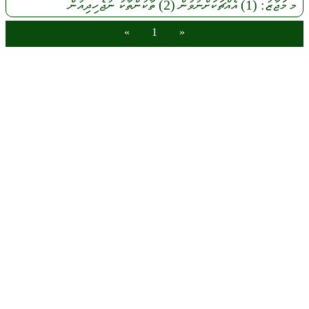
މ
މަޖާޒު:
(1)
އެއްޗަކަށްނުވުން
(2)
ތާކުންތާކު
ނުޖެހިދިއުން
»
1
«