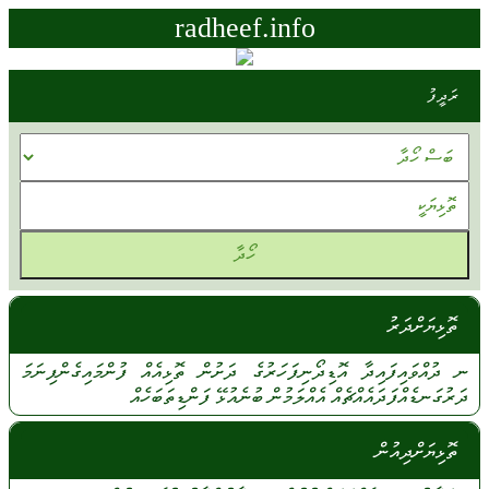
radheef.info
ރަދީފު
ތޮޅިޔަށްދަރު
ނ
ދުއްވައިފައިދާ
އޮޑިދޯނިފަހަރުގެ
ދަށުން
ތޮޅިއެއް
ފުންމައިގެންފިނަމަ
ދަރުގަނޑެއްފަދައެއްޗެއް
އެއްލަމުން
ބުނެއުޅޭ
ފަންޑިތަބަހެއް
ތޮޅިޔަށްދިއުން