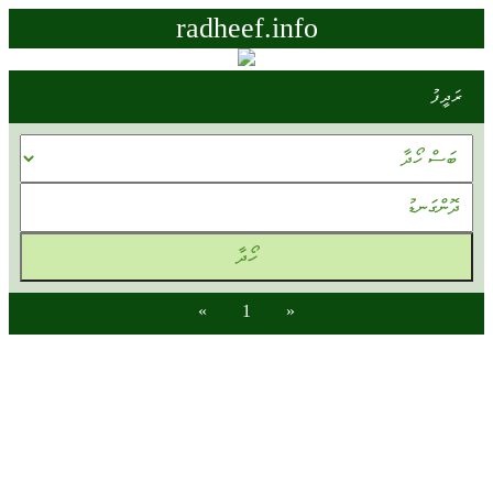
radheef.info
ރަދީފު
»
1
«