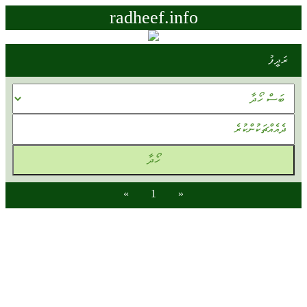
radheef.info
ރަދީފު
»
1
«