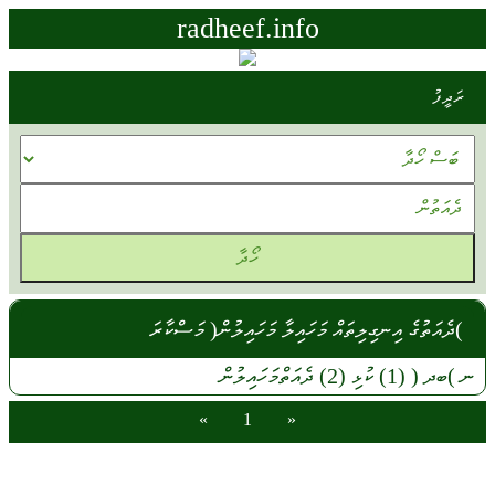
radheef.info
ރަދީފު
)ދެއަތުގެ އިނގިލިތައް މަހައިލާ މަހައިލުން( މަސްކާރަ
ނ
)ބދ (
(1)
ކުޅި
(2)
ދެއަތްމަހައިލުން
»
1
«