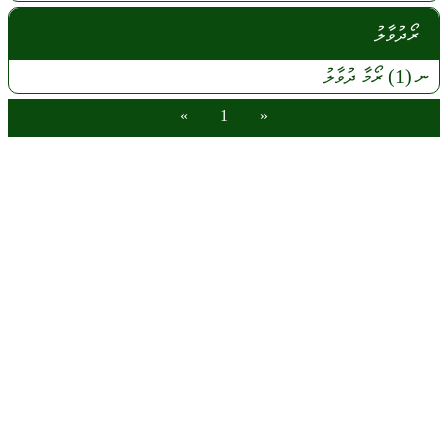
ރޯދުވާލު
ނ
(1)
ރޯމާ
ދުވާލު
»
1
«