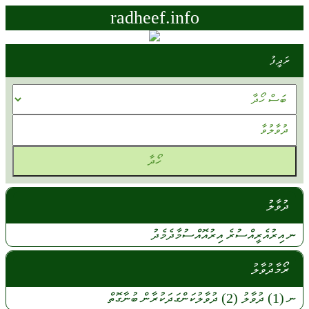
radheef.info
ރަދީފު
ދުވާލު
ނ
އިރުއެރީއްސުރެ
އިރުއޮއްސުމާދެމެދު
ރޯމާދުވާލު
ނ
(1)
ދުވާލު
(2)
ދުވާލުކަންގަދަކުރާން
ބުނާގޮތް