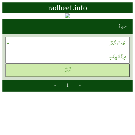
radheef.info
ރަދީފު
»
1
«