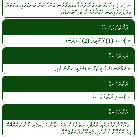
ނ
)ތ (
ވިހެއުމާ
ގުޅިގެން
ފަރުވާއެއްގެގޮތުން
އަންހެނުން
ބަނޑުގައި
އެޅުމަށް
ގެދަފަތްލައިގެން
ތައްޔާރުކުރާ
ބޭސްގަނޑެއް
ފޮރޯތެލަދަގަނޑާ
ނ
)ސ (
(1)
ފާންތިލަ
(2)
އަލަވަންގު
ދަޅިދަގަނޑު
ނ
ކެޔޮގަނޑުގެ
އަރިތައް
ނުކުމެފައި
ހުންނަ
އެތި
ދަތްދަގަނޑާ
ނ
)ސ (
ދަތް
ދަގަނޑު
ދަތްދަގަނޑު
ނ
މޮހޮރުނެގުމަށާއި
އެއްޗެހި
މަތާލުމަށް
ދަގަނޑުން
ހަދައިފައި
ހުންނަ
އެއްޗެއް
މީގެ
އެއްކޮޅު
ހުންނަނީ
ފަތިކޮށް
ދެކަތްޕަށެވެ