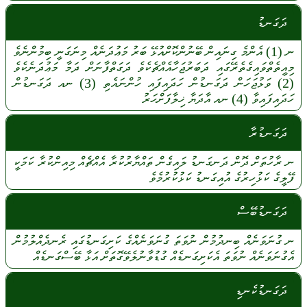
ދަގަނޑު
ނ
(1)
އެންމެ
ގިނައިން
ބޭނުންކޮށްއުޅޭ
ބަރު
މަޢުދަނެއް
މިނަގަނީ
ބިމުންނެވެ
މިއީތެތްވައިގެތެރޭގައި
ދަބަރުޖަހާއެއްޗެކެވެ
ދަގަތްފާނަށް
ދަމާ
މަޢުދަނެކެވެ
(2)
ވަޅުޖަހަން
ދަގަނޑުން
ހަދައިފައި
ހުންނައެތި
(3)
ނއ
ދަގަނޑުން
ހަދައިފައިވާ
(4)
ނއ
އާދަޔާ
ޚިލާފަށްހަރު
ދަގަނޑުރާ
ނ
ރާހުތަށް
ދޮން
ދަނގަނޑު
ލައިގެން
ތައްޔާރުކުރާ
އެއްޗެއް
މިއިންކުރާ
ކަމަކީ
ފޭލީގެ
ކަޅުހިރުގެ
އުއިގަނޑު
ކަޅުކުރުމެވެ
ދަގަނޑުބޭސް
ނ
ގުނަވަނެއް
ބިނދުމުން
ނުވަތަ
ގުނަވަނެއްގެ
ކަށިގަނޑުގައި
ރެނދެއްލުމުން
އެގުނަވަނެއް
ނުވަތަ
އެކަށިގަނޑެއް
ގުޑުވާނުލެވޭގޮތަށް
އަޅާ
ބޭސްގަނޑެއް
ދަގަނޑުކެނޑި