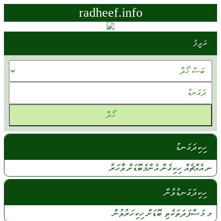
radheef.info
ރަދީފު
ހިކިދަގަނޑު
ނ
އެއްޗެއް
ހިކިގެން
އެންމެބޮޑަށް
ވާހަރު
ހިކިދަގަނޑުވުން
މ
މަސްފަދަތަކެތި
ބޮޑަށް
ހިކިހަރުވުން