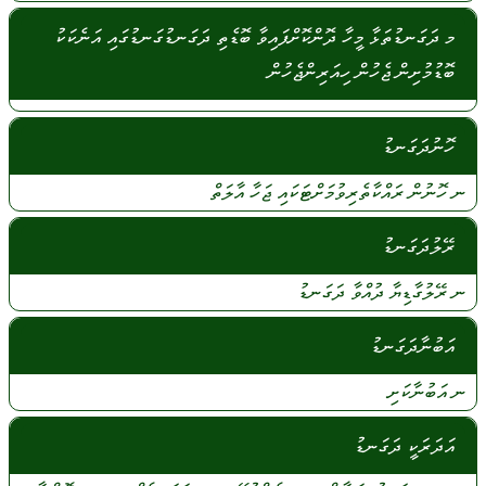
މ ދަގަނޑުތަޅާ މީހާ ދޮންކޮށްފައިވާ ބޮޑެތި ދަގަނޑުގަނޑުގައި އަނެކަކު
ބޮޑުމުށިން ޖެހުން ހިއަރިންޖެހުން
ހޮނުދަގަނޑު
ނ
ހޮނުން
ރައްކާތެރިވުމަށްޓަކައި
ޖަހާ
އާލަތް
ރޭލުދަގަނޑު
ނ
ރޭލުގާޑިޔާ
ދުއްވާ
ދަގަނޑު
އަބުނާދަގަނޑު
ނ
އަބުނާކަށި
އަދަރަކީ ދަގަނޑު