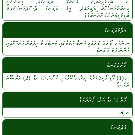
ނ
ބަޑިކުޅިހަދާން
ގެންގުޅޭ
ދަގަނޑެއް.
މިއޮންނާނީ
އިނގުރުގަނޑެއްގެސިފައިގައެވެ.
މީގެ
ދަގަނޑު
ތާސްދަގަނޑަށްވުރެ
ބަޑިކުޅިޔަށް
އަޅަންރަނގަޅެވެ
މުތާމުދަގަނޑު
ނ
ނަވުގެ
ބޯރުދޫ
ބޭރުގައި
ކުނބާ
ހަމަތާގައި
ކުނބުގެ
ވާ
ހިފުމަށް
ހަރުކޮށްފައި
ހުންނަ
ފަލަ
ދަގަނޑު
މޯރާދަގަނޑު
ނ
(1)
އޮޑިދޯނިފަހަރުގެ
ދިރުނބާކޮޅުގައި
ހުންނަ
ދަގަނޑު
(2)
ދައްސޫރަ
ދަގަނޑު
މޯރާދަގަނޑު ބަލާ! މޯރާދަގަޑާ
ނ
)ގ
ގެދަގަނޑު