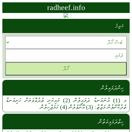
radheef.info
ރަދީފު
ހިންދަމައިލުން
މ
(1)
އުނަގަނޑު
ދަމައިލުން
(2)
މައިކަށި
ތެދުވާވަރަށް
ހަށިގަނޑު
ތެދުކޮށްލުން
މަޖާޒު:
(3)
އޮށޯވެލުން
(4)
ހަމަޖެހިލުން
ހިތްދަމައިގަތުން