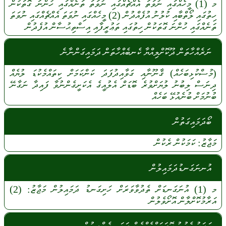
މ
(1)
މީހެއްގައި
ނުވަތަ
އެއްޗެއްގައި
ނުވަތަ
ތަނެއްގައި
ހުންނަ
ގޮތަކުން
ހިތުގައި
ލޯތްބާއި
ކުލުނު
އުފެއްދުން
(2)
މީހެއްގައި
ނުވަތަ
އެއްޗެއްގައި
ނުވަތަ
ތަނެއްގައި
ހުންނަ
ގޮތަކުން
ހިތުގައި
ތަޢުރީފާއި
އިސްތިޙުސާން
އުފެދުން
ނަރެއްހާތަން ދޫކޮށްލިއްޔާ ކެނބެއްހާތަން ދަމައިގަންނާނެ
(މުސްކުޅިބަހެއް)
ޤާނޫނާއި
ގަވާއިދުފަދަ
ކަންކަމަށް
ކިތައްމެކުޑަ
ލުޔެއް
ދިނަސް
ލިބުނު
ލުޔަށްވުރެ
ބޮޑަށް
އެލުއީގެ
އެކަށީގެންނުވާ
ފައިދާ
ނަގާނޭ
ބުނުމަށް
ބުނެއުޅޭ
ބަހެއް
ބޯދަމައިގަތުން
މަޖާޒު:
ކަމަކުން
ރެކުން
އުނނަގަނޑުދަމައިލުން
މ
(1)
އުނަގަނޑަށް
ތެދުވާވަރަށް
ހަށިގަނޑު
ދަމައިލުން
މަޖާޒު:
(2)
އަރާމުކޮށްލާން
އޮށޯވެލުން