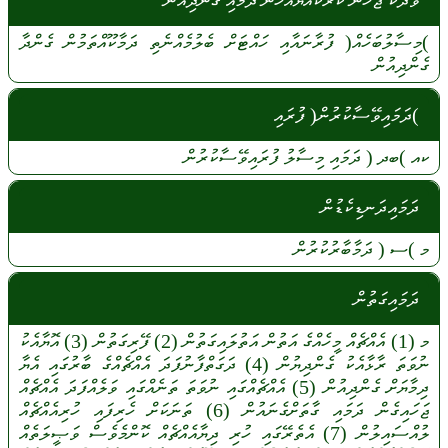
ވަދަކު ޖެހުނު ކޮރަކައްޔެއްހެން ދަމައި ގެންދިއުން
)މިސާލުބަހެއް(
ފުރާނައާއި
ހައްޓަށް
ބެލުމެއްނެތި
ދަމާކޫއްތަމުން
ގެންދާ
ގެންދިއުން
)ދަމައިވޭސާކުރުން( ފުރައި
ކއ
)ބދ (
ދަމައި
މިސާލު
ފުރައިވޭސާކުރުން
ދަމައިދަނޑިކެޑުން
މ
)ސ (
ދަމާބާރުކުރުން
ދަމައިގަތުން
މ
(1)
އެއްޗެއް
މީހެއްގެ
އަތުން
އަތުލައިގަތުން
(2)
ފޭރިގަތުން
(3)
އޮޔާއެކު
ނުވަތަ
ރާޅާއެކު
ގެންދިޔުން
(4)
ދަގަތްފާނުފަދަ
އެއްޗެއްގެ
ބާރުގައި
އެޔާ
ދިމާޔަށް
ގެންދިއުން
(5)
އެއްޗެއްގައި
ނުވަތަ
ތަނެއްގައި
ވަލެއްފަދަ
އެއްޗެއް
ޖަހައިގެން
ދަމައި
ގާތަށްގެނައުން
(6)
ތަނަކަށް
ހެރިފައި
ހުރިއެއްޗެއް
ލުއްސައިލުން
(7)
އެތެރޭގައި
ހުރި
ދިޔާއެއްޗެއް
ކޮންމެވެސް
ވަޞީލަތެއް