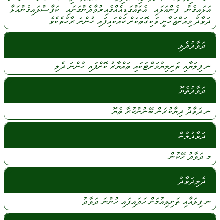
އަޅައިގެން
ފެންއަޅައި
އެތައްގަޑިއެއްގެއިރުވާދެންގަށައި
ކަފާސްލައިގެންއަޅާ
ދަވާދު
މިއަށްޖަހާނީ
ވަކިގޮތަކަށް
ކައްކައިފައި
ހުންނަ
ރާހުތެކެވެ
ދަވާދުދެލި
ނ
ފިލަޔާއި
ތަށިލިޔުމަށްޓަކައި
ތައްޔާރު
ކޮށްފައި
ހުންނަ
ދެލި
ދަވާދުތެޔޮ
ނ
ދަވާދު
ދިޔާކުރަން
ބޭނުންކުރާ
ތެޔޮ
ދަވާދުލުން
މ
ދަވާދު
ހޭކުން
ދެލިދަވާދު
ނ
ފިލައާއި
ތަށިލިއުމަށް
ހަދައިފައި
ހުންނަ
ދަވާދު