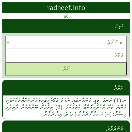
radheef.info
ރަދީފު
ދަވާދު
ނ
(1)
ރަނގަ.
މިއީ
ތަންތާނގައި
ނުވަތަ
އެއްޗެހީގައިލުމަށް
ތައްޔާރުކޮށްފައި
ހުންނަ
ތެޔޮ
އެކުލެވިގެންވާ
ކުލައެކެވެ
(2)
ލިއުމަށް
ބޭނުންކުރާ
ދެލިފުޅި
މިސާލު:
)ހ(
އަނދުން
ދަވާދު
)ށ(
ތަށިލިޔާ
ދަވާދު
ރަންދަވާދު