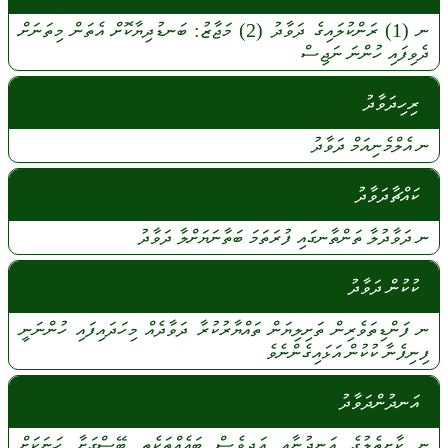
ނ
(1)
ރަންކުލައިގެ
ދަވާދު
(2)
މަޖާޒު:
ބަނޑުދިޔާކޮށް
އެތަން
މިތަނަށް
ދެވިފައި
ހުންނަ
ނަޖިސް
ރިހިދަވާދު
ނ
އެލްމެނިއަމް
ދަވާދު
ކައްޗާދަވާދު
ނ
ދަވާދުލާ
ތަންތާނގައި
ފުރަތަމަ
ބަތާނަޔަށްލާ
ދަވާދު
ކުކުން ދަވާދު
ނ
ފަންޑިތަވެރިން
ތަށިލިޔަން
ތައްޔާރުކުރާ
ދަވާދެއް
މިހަދައިފައި
ހުންނަނީ
ފިނިފެނާ
ކުކުން
އަޅައިގެންނެވެ
އަނދުންދަވާދު
ނ
ކާށިތެލުގެ
އަނދުނާއި
އަދިވެސް
ބައެއްތަކެތި
ބޭސްގަށާ
ހަނަކަށް