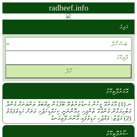
radheef.info
ރަދީފު
އޮގަރުފޮތިކޮޅު
ނ
(1)
އޮގަރުގޭ
މީހުން
ގަނޑުވަރުތެރޭ
ބޭފުޅުން
ތިއްބަވާ
ތަންތަނަށް
ގެންދާ
ގަބުޅިއަޅާން
ގެންގުޅޭ
ތުންފިހި
މިއޮންނަނީ
ކިހައްޑިހަޖެހި
ވަރަށް
ހަޑިވެފައެވެ
(2)
މަޖާޒު:
ލައްޖެހި
ހަޑިވެފައި
އޮންނަ
ފޮތިގަނޑު
ސޯރުފޮތިކޮޅު