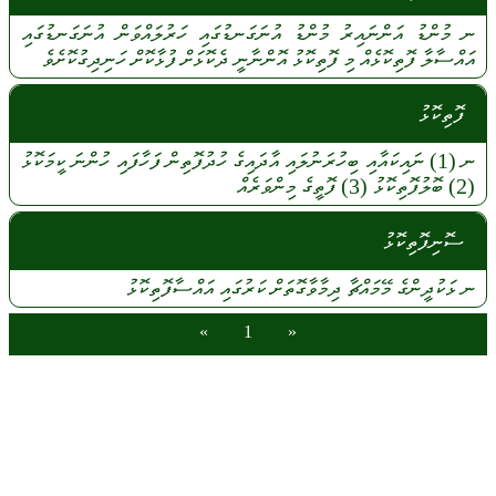
ނ
މުންޑު
އަންނައިރު
މުންޑު
އުނަގަނޑުގައި
ހަރުލައްވަން
އުނަގަނޑުގައި
އައްސާލާ
ފޮތިކޮޅެއް
މި
ފޮތިކޮޅު
އޮންނާނީ
ދެކޮޅަށް
ފުޅާކޮށް
ހަނިދިގުކޮށެވެ
ފޮތިކޮޅު
ނ
(1)
ނައިކައާއި
ބިހުރަނުލައި
އާދައިގެ
ހުދުފޮތިން
ފަހާފައި
ހުންނަ
ކީމަކޮޅު
(2)
ބޮލުފޮތިކޮޅު
(3)
ފޮތީގެ
މިންވަރެއް
ސޮނިފޮތިކޮޅު
ނ
ޅަކުދީންގެ
މޭމައްޗާ
ދިމާވާގޮތަށް
ކަރުގައި
އައްސާފޮތިކޮޅު
»
1
«