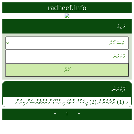
radheef.info
ރަދީފު
ފޭކުރުން
މ
(1)
ދުރުކުރުން
(2)
މީހަކުގެ
ގާތުގައި
މާބޮޑަށް
އެއްޗެއްސަށް
ކިއުން
»
1
«