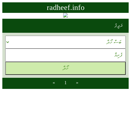
radheef.info
ރަދީފު
»
1
«