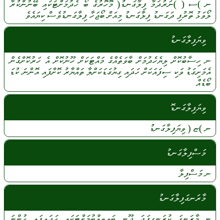
ނ
)ސ (
)ނަރުދަމާ
ފިލާގަނޑު(
މޮހޮރުގެ
ބޯ
ހެދުމަށްޓަކައި
ބޭނުންކުރާ
ލޯވަޅު
ތޮރުފި
ދަގަނޑު
ފިލާގަނޑު
މިއަށް
ބޯޖަހާ
ފިލާގަނޑުވެސް
ކިޔައެވެ
ވިޔަފިލާގަނޑު
ނ
ހިސާބުކޮށް
ލިޔެހެދުމަށް
ބާވަތެއްގެ
މައްޓަކަށް
ހޫނުކޮށް
އެ
ހަރުކޮށްގެން
އެމަށިގަޑު
ވަކި
ސިފައަކަށް
ހަދައި
ގިޔުގަޑަކަށްލާ
ތައްޔާރު
ކޮށްފައި
އޮންނަ
ކުޑަ
ބޯޑެއް
ވިޔަފިލާގަނޑޮ
ނ
)ޏ (
ވިޔަފިލާގަނޑު
މަސްފިލާގަނޑު
ނ
މަސްފިލާ
މާރަނގަފިލާގަނޑު
ނ
މާރަނގަ
ކުރަނގިފަދަ
ދޫނި
ބައިތިއްބުމަށްޓަކައި
ހަދައިފައި
ހުންނަ