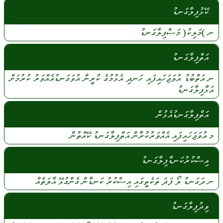
ކޭޅުފިލާގަނޑު
ނ
)މަލިކު(
މަސްފިލާގަނޑު
އަތްފިލާގަނޑު
ނ
އަތްބުޑު
އުވަޖަހައިފައި
ހަނދި
އެޅުމުގެ
ކުރީން
އުވަގަނޑުއެއްވަރު
ކުރުމަށް
އަޅާފިލާގަނޑު
އަތްފިލާގަނޑުއެޅުން
މ
އުވަޖަހައިފައި
އެއްވަރުކުރާން
އަތްފިލާގަނޑު
ކޭއްތުން
އިސްކުރުކަނޑާފިލާގަނޑު
ނ
ދަގަނޑު
ލޯ
ފަދަ
ތަކެތީގައި
އިސްކުރު
ކަނޑާން
ގެންގުޅޭ
އާލަތެއް
ވިދުފިލާގަނޑު