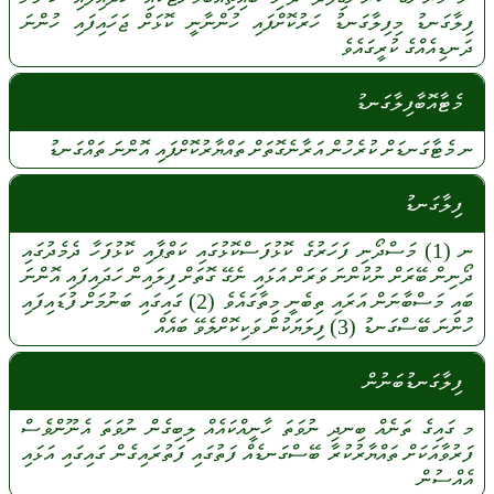
ފިލާގަނޑު
މިފިލާގަނޑު
ހަރުކޮށްފައި
ހުންނާނީ
ކޮޅަށް
ޖަހައިފައި
ހުންނަ
ދަނޑިއެއްގެ
ކުރީގައެވެ
މެޓާއޮބާފިލާގަނޑު
ނ
މެޓާގަނޑަށް
ކުރެހުން
އަރާނެގޮތަށް
ތައްޔާރުކޮށްފައި
އޮންނަ
ތައްގަނޑު
ފިލާގަނޑު
ނ
(1)
މަސްދޯނި
ފަހަރުގެ
ކޮޅުފަސްކޮޅުގައި
ކަތްޕާއި
ކޮޅުފަހާ
ދެމެދުގައި
ދޯނިން
ބޭރަށް
ނުކުންނަ
ވަރަށް
އަޅައި
ނެގޭ
ގޮތަށް
ފިލައިން
ހަދައިފައި
އޮންނަ
ބައި
މަސްބާނަން
އަރައި
ތިބެނީ
މިތާގައެވެ
(2)
ގައިގައި
ބަނުމަށް
ފުޑައިފައި
ހުންނަ
ބޭސްގަނޑު
(3)
ފިލަޔަކުން
ވަކިކޮށްލެވޭ
ބައެއް
ފިލާގަނޑުބަނުން
މ
ގައިގެ
ތަނެއް
ބިނދި
ނުވަތަ
ހާނީއްކައެއް
ލިބިގެން
ނުވަތަ
އެނޫންވެސް
ފަރުވާއަކަށް
ތައްޔާރުކުރާ
ބޭސްގަނޑެއް
ފަތުގައި
ފަތުރައިގެން
ގައިގައި
އަޅައި
އެއްސުން