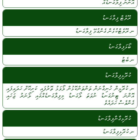
އޮންނަ
ފިލާގަނޑެއް
ރޫލެޓް ފިލާގަނޑު
ނ
ރޫލެޓްކުޅެން
ގެންގުޅޭ
ފިލާގަނޑު
ބޯޅަފިލާގަނޑު
ނ
ބެޓު
ކުރޮޅިފިލާގަނޑު
ނ
ކުރޮޅީން
ހުނިގާނަން
ތަންތަންކޮޅުން
ލޯވަޅު
ތޮރުފައި
ކަށިކޮށް
ހަދައިފައި
އޮންނަ
ޓިނުގަނޑު
ނުވަތަ
ލޯގަނޑު
މިފިލާގަނޑެއްގައި
ލޯނަރު
ޖަހައި
ގެންވެސް
ހަދައެވެ
ކުރޮޅިގާނާފިލާގަނޑު
ނ
ކުރޮޅިފިލާގަނޑު