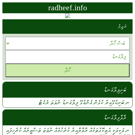
radheef.info
ރަދީފު
ބަށިފިލާގަނޑު
ނ
ބަށިކުޅޭއިރު
ކުޅެން
ގެންގުޅޭ
ފިލާގަނޑު
ނުވަތަ
ރެކެޓް
ރާވާފިލާގަނޑު
ނ
ވަކިވަކި
އެތިކޮޅުތަކެއް
ރާވާލާއިރު
ކުރެހުމެއް
ނުވަތަ
ތަސްވީރެއް
ކުރެހިފައި