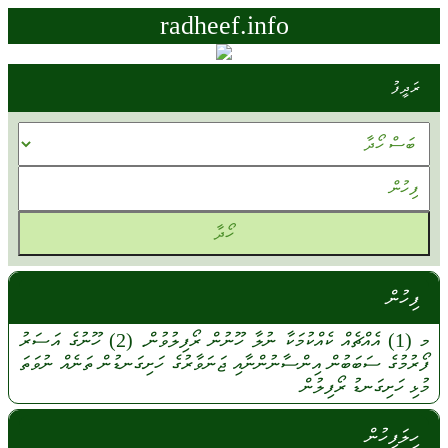
radheef.info
ރަދީފު
ފިހުން
މ
(1)
އެއްޗެއް
ކެއްކުމަކާ
ނުލާ
ހޫނުން
ރޯފިލުވުން.
(2)
ހޫނުގެ
އަސަރު
ފޯރުމުގެ
ސަބަބުން
އިންސާނުންނާއި
ޖަނަވާރުގެ
ހަށިގަނޑުން
ތަނެއް
ނުވަތަ
މުޅި
ހަށިގަނޑު
ރޯފިލުން
ހިލަފިހުން