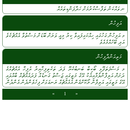
ނ
ވައްކަން
ތަފާސްކުރުމަށް
ހަދާފަންޑިތައެއް
އަފިހުން
މ
އަފިހުން
ގަހުގައި
ހިއްކައިފައިވާ
ކިރު
މިއީ
ވަރަށް
ބޮޑަށް
މަސްތުވާ
އެއްޗެކެވެ
އަދި
ބޭހެއްމެއެވެ
މަތިއަންދާފިހުން
މ
މަސްފަތަފޮޅި
ބޯކިބާ
ބަނބުކެޔޮ
ފަދަ
ތަކެތިފިހާއިރު
އެފިހާ
އެއްޗެއްގެ
ދަށަށް
އަލިފާންލުމާއިއެކު
އޭގެ
މަތީގައި
ޖަސްތު
ގަނޑެއް
ފަދައެއްޗެއް
ބާއްވައި
އޭގެ
މަތީގައި
އަލިފާން
ރޯކޮށްގެން
އެއެއްޗެއް
ރަނގަޅަށް
ފިހެވެންދެން
އެންދުން
»
1
«