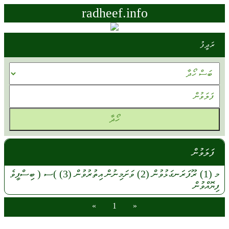
radheef.info
ރަދީފު
ފަލަވުން
މ
(1)
ރޫފަރަނގަޅުވުން
(2)
ވަށަމިނުން
އިތުރުވުން
(3)
)ސ (
ބިސްފީވެ
ފިޔޮއްވުން
»
1
«