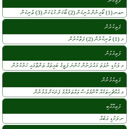
ފަތިކަން
ނއނ
(1)
ބޯމިނުން
އުނިކަން
(2)
ބޯކަން
ކުޑަކަން
(3)
ތުނިކަން
ފަތިކުރުން
މ
(1)
ތުނިކުރުން
(2)
ފަތާކުރުން
ފަތިއެޅުން
މ
ލަކުޑި
ނުވަތަ
މައުދަނުން
ހުންނަ
ފަތީގެ
ބައިތައް
ތަންތާގައި
ހަރުކުރުން
ފަތިއެމުނުން
މ
އެއްޗެހިތަކެއް
ކޮންމެވެސް
ވައްތަރެއްގެ
ފަށަކަށް
އެމުނުން
ފަތިއޮއްބި
ނ
ލަކުޑި
އަބެއް