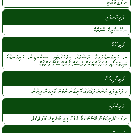
ނ
ފަޖުރުތަރި
ފަތިހޮނޑެލި
ނ
ހޮނޑެލީގެ
ބާވަތެއް
ފަތިނާރު
ނ
ހަށިގަނޑުގައިވާ
މަސްތައް
ހިފަހައްޓައި
ސިކުނޑިން
ހަށިގަނޑުގެ
ބައިތަކަށާއި
ގުނަވަންތަކަށް
މެސެޖް
ގެންގޮސްދޭ
ފަށްތައް
ފަތިންދިއުން
މ
ފަހައިފައި
ހުންނަ
ފައްޗެއް
ކޮށިގެން
ނުވަތަ
މޮހިގެން
ދިއުން
ފަތިބުރެކި
ނ
މަސްވެރިކަމަށް
ބޭނުންކުރާ
އެމެއް
މިއީ
ބުރެކީގެ
ބާވަތެކެވެ