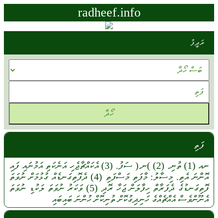
radheef.info
ރަދީފު
ފަތި
ނއ
(1)
ތުނި.
(2)
)ނ.(
ސަފު.
(3)
އެކައްޗާޖެހި
އަނެކަތި
އަމުނައި
ފައި
އޮންނަ
އެތި.
މިސާލު:
މާފަތި
މަސްފަތި
(4)
ދެފޮތިގަނޑެއް
ގުޅުމަށް
ނުވަތަ
ފޮތިގަނޑުގެ
ދެފަރާތް
ހިފާލަން
ޖަހާ
ރޮދި
(5)
ވަކަރު
ނުވަތަ
ލަކުޑި
ނުވަތަ
އެނޫންވެސް
އެއްޗެއްގެ
ހަނިދިގުކޮށް
ތުނިކޮށް
ހުންނަ
ބައިބައި