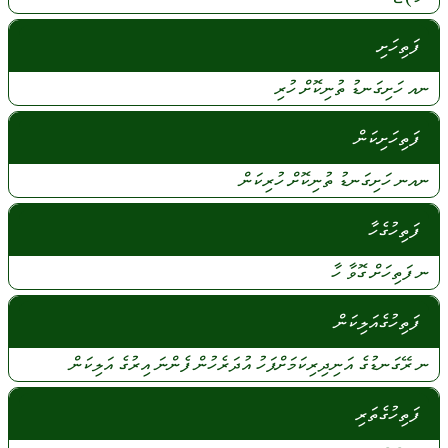
ފަތިހަށި
ނއ
ހަށިގަނޑު
ތުނިކޮށް
ހުރި
ފަތިހަށިކަން
ނއނ
ހަށިގަނޑު
ތުނިކޮށް
ހުރިކަން
ފަތިހުގެހާ
ނ
ފަތިހަށް
ގޮވާ
ހާ
ފަތިހުގެއަލިކަން
ނ
ރޭގަނޑުގެ
އަނިދިރިކަމަށްފަހު
އުދަރެހުން
ފެންނަ
އިރުގެ
އަލިކަން
ފަތިހުގެތަރި