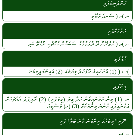
ހަންދަނިޔަފަތި
ނ
)ހ (
ސަނދަރަބޮލި
ހަރުހަށްފަތި
ނ
)ޅ (
އެތެރޭން
ދޫ
ދުޅަވުމުގެ
ސަބަބުން
އެއްޗެހި
ނުކެވޭ
ބަލި
އެޑެފަތި
)ސ
(
(1)
އުރަހައިގެ
ކޮޅުހުދު
މިޔަރެއް
(2)
އައިންމަތީމިޔަރު
މިނާފަތި
ނ.
(1)
މިނާ
އަމުނައިގެން
ހަދާ
ގިލޭ
(ގިލަފަތި) (2)
ރޮދިފަދަ
އެއްޗަކަށް
އަމުނައިފައި
ހުންނަ
މިނާތަކެއް (3)
(ހ)
ތަސްބީޙަ
"ފަތި" މިބަހުގެ ތިންވަނަ މާނަ ބަލާ! ފަތި
ނ
)ޏ