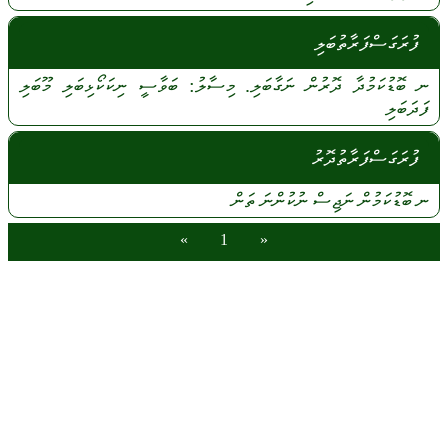
ފުރަގަސްފަރާތުބަލި
ނ
ބޮޑުކަމުދާ
ދޮރުން
ނަގާބަލި.
މިސާލު:
ބަވާސީ
ނިކަކޯޅިބަލި
މޫބަލި
ފަދަބަލި
ފުރަގަސްފަރާތުދޮރު
ނ
ބޮޑުކަމުން
ނަޖިސް
ނުކުންނަ
ތަން
»
1
«