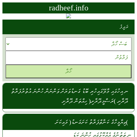
radheef.info
ރަދީފު
ނ އިހުގައި މާލޭގައިހުރި ބޮޑު ގަނޑުވަރަށް ވަންނަން ހުންނަ އުތުރުފަރާތު
ދޮރާށި )ރަސްމީދޮރާށި( ހިއްތަން ދޮރާށި
)ވިޔާމީހާގެ ކަނާތްފަރާތު ކަށަގަނޑު( މައިކަށަ
ނ
ތަތުނުގެ
އެއްކޮޅުގައި
ހުންނަ
ކަޑަ