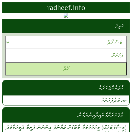
radheef.info
ރަދީފު
ހާލަކުންފަހަރަކު
ކއ
މަދުފަހަރަކު
ދެފަހަރަށްގެނައިމާއިންނަހެން
)މިސާލުބަހެއް(
މީހަކުކަމަކާ
މާބޮޑަށް
ގަޔާނުވެ
އިންނަން
ފެށީމާ
އެމީހަކާމެދު