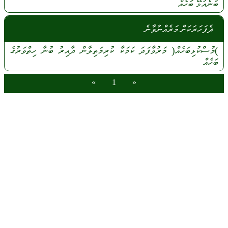
ބުނެއުޅޭ
ބަހެއް
ދެފަހަރަކަށް މަރެއްނުވާނެ
)މުސްކުޅިބަހެއް(
މަރުވާފަދަ
ކަމަކާ
ކުރިމަތިލާން
ދާއިރު
ބުނާ
ހިތްވަރުގެ
ބަހެއް
»
1
«