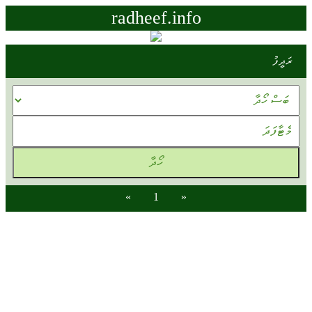
radheef.info
ރަދީފު
»
1
«