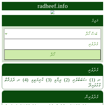
radheef.info
ރަދީފު
މެދުވެރި
ނ
(1)
ސަބަބުވެރި
(2)
ދިމާވި
(3)
ކުރިމަތިވި
(4)
ނ
ދެފަރާތް
ގުޅުވައިދޭ
މެދުވެރިން