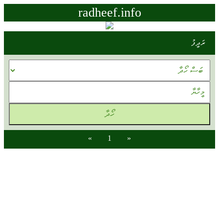
radheef.info
ރަދީފު
»
1
«