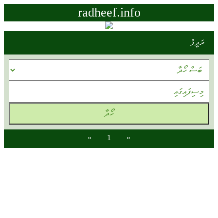
radheef.info
ރަދީފު
»
1
«