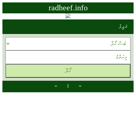
radheef.info
ރަދީފު
»
1
«