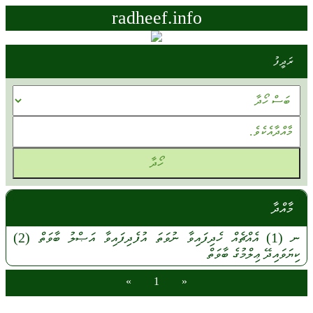
radheef.info
ރަދީފު
މާއްދާ
ނ
(1)
އެއްޗެއް
ހެދިފައިވާ
ނުވަތަ
އުފެދިފައިވާ
އަޞްލު
ބާވަތް
(2)
ކިޔަވައިދޭ
ޢިލްމުގެ
ބާވަތް
»
1
«