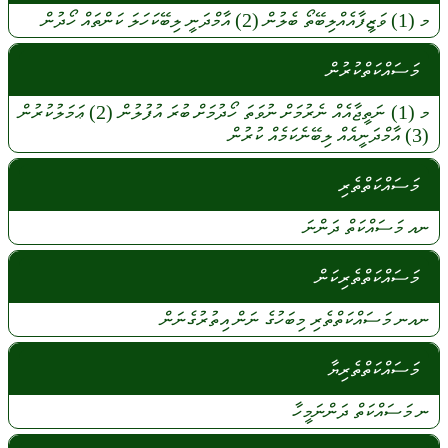
މ
(1)
ވަޒީފާއެއްލިބޭތޯ
ބެލުން
(2)
އާމްދަނީ
ލިބޭކަހަލަ
ކަންތައް
ހޯދުން
މަސައްކަތްކުރުން
މ
(1)
ނަތީޖާއެއް
ނެރުމަށް
ނުވަތަ
ހޯދުމަށް
ބުރަ
އުފުލުން
(2)
ޢަމަލުކުރުން
(3)
އާމްދަނީއެއް
ލިބޭނެކަމެއް
ކުރުން
މަސައްކަތްތެރި
ނއ
މަސައްކަތް
ދަންނަ
މަސައްކަތްތެރިކަން
ނއނ
މަސައްކަތްތެރި
މިބަހުގެ
ނަން
އިތުރުގެނަން
މަސައްކަތްތެރިޔާ
ނ
މަސައްކަތް
ދަންނަމީހާ