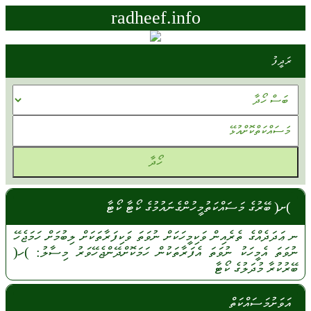
radheef.info
ރަދީފު
)ށ( ބޭރުގެ މަސައްކަތުމީހުންގެނައުމުގެ ކޯޓާ ކޯޓާ
ނ
ޢަދަދެއްގެ
ތެރެއިން
ވަކިމީހަކަށް
ނުވަތަ
ވަކިފަރާތަކަށް
ލިބުމަށް
ހަމަޖެހޭ
ނުވަތަ
އެމީހަކު
ނުވަތަ
އެފަރާތަކުން
ހަމަކޮށްދޭންޖެހޭވަރު
މިސާލު:
)ހ(
ބޭރުކުރާ
މުދަލުގެ
ކޯޓާ
އަވަށުމަސައްކަތް