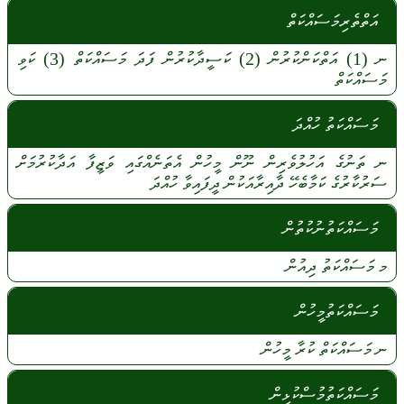
އަތްތެރިމަސައްކަތް
ނ
(1)
އަތްކަންކުރުން
(2)
ކަސީދާކުރުން
ފަދަ
މަސައްކަތް
(3)
ކަވި
މަސައްކަތް
މަސައްކަތު ހުއްދަ
ނ
ތަނުގެ
އަހުލުވެރިން
ނޫން
މީހުން
އެތަނެއްގައި
ވަޒީފާ
އަދާކުރުމަށް
ސަރުކާރުގެ
ކަމާބެހޭ
ދާއިރާއަކުން
ދީފައިވާ
ހުއްދަ
މަސައްކަތުނުކުތުން
މ
މަސައްކަތު
ދިއުން
މަސައްކަތުމީހުން
ނ
މަސައްކަތް
ކުރާ
މީހުން
މަސައްކަތުމުސްކުޅިން