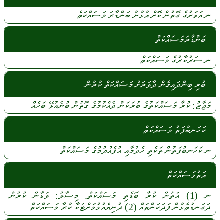
ނ
އަވަށުގެ
ގޮތުން
ކޮށް
އުޅުނު
ބަންޑާރަ
މަސައްކަތް
ބަންޑާރަމަސައްކަތް
ނ
ސަރުކާރުގެ
މަސައްކަތް
ބުރި ބިންދައިގެން ދާވަރަށް މަސައްކަތް ކުރުން
މަޖާޒު:
ކުރާ
މަސައްކަތުގެ
ބުރަކަން
ދެއްކުމުގެ
ގޮތުން
ބުނެއުޅޭ
ބަހެއް
ކަހަނބުފަތު މަސައްކަތް
ނ
ކަހަނބުފަތުން
ތަކެތި
ހެދުމާއި
އުފެއްދުމުގެ
މަސައްކަތް
އަތުމަސައްކަތް
ނ
(1)
އަތުން
ކުރާ
ބޮޑެތި
މަސައްކަތް.
މިސާލު:
ވަޑާން
ކުރުން
ދަގަނޑުތެޅުން
ފަދަކަންތައް
(2)
ދުނިޔެއުޅުމަށްޓަކާ
ކުރާ
މަސައްކަތް