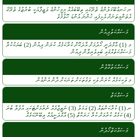
ނ
ހަނގުބޭކަލުންގެ
ތެރޭގައި
ތިބޭބައެއް
މިމީހުންގެ
ވަޒީފާއަކީ
ބުރުޒުގެ
ތެރޭގެ
އެތަންމިތަނަށް
އެޅިފައި
ހުންނަ
އުންޑަ
ހޮވުމެވެ
މަސައްކަތުދިއުން
މ
(1)
އާމްދަނީ
ހޯދުމަށް
އާދަކޮށް
ކުރާކަމެއް
ކުރަން
ދިއުން
(2)
ބަޔަކުކުރާ
މަސައްކަތެއްގައި
ބައިވެރިވާން
ދިއުން
މަސައްކަތުގޮވުން
މ
ވަކިކަމެއް
ކުރަން
ވަކި
ވަގުތަކަށް
ތަނަކަށް
ދާން
އެންގުން
މަސައްކަތް
ނ
(1)
ކުރާކަންތައް
(2)
ޢަމަލު
(3)
ނަތީޖާއެއް
ނެރުމަށްޓަކައި
އުފުލާ
ބުރަ
(4)
ކަމެއް
ކުރުމަށް
ކުރާ
ޙަރަކާތް
(5)
އާމްދަނީއެއް
ލިބޭނޭކަމެއް
މަސައްކަތްހޯދުން