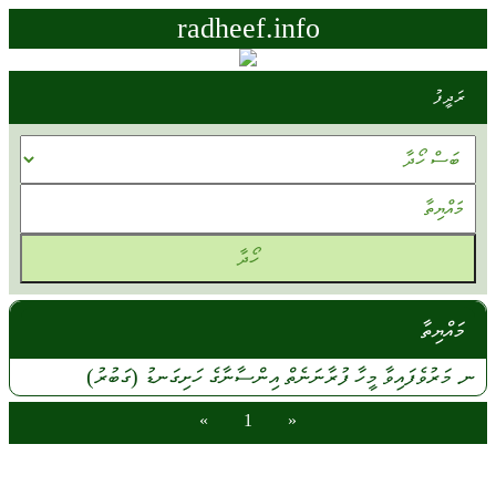
radheef.info
ރަދީފު
މައްޔިތާ
ނ.
މަރުވެފައިވާ
މީހާ ފުރާނަނެތް
އިންސާނާގެ
ހަށިގަނޑު (ގަބުރު)
»
1
«