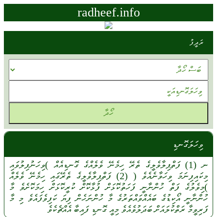
radheef.info
ރަދީފު
ވިހަލަގޮނޑި
ނ
(1)
ފަތްޕިލާވެލީގެ
ތެރޭ
ހިމެނޭ
ވެލެއްގެ
ގޮނޑިއެއް
)ވިހަނުފިލުވައި
މިކައިފިނަމަ
ވިހަވާނެއެވެ (
(2)
ފަތްޕިލާވެލީގެ
ތެރޭގައި
ހިމެނޭ
ވެލެއް
)މިވެލުގެ
ފަތް
ހުންނާނީ
ފަހަތުކޮޅަށް
ފުޅާކޮށް
ކުރީކޮޅަށް
ހިމަކޮށެވެ
މާ
ހުންނާނީ
އޯކިޑުގެ
ބައެއްވައްތަރުގެ
މާ
ހުންނަހެން
ފިޔަ
ކަފިވެފައެވެ
މި
މާ
ފަރިވީމާ
ރަތްކުލައަށް
ބަދަލުވެއެވެ
މިއީ
ގޮނޑި
ފައިބާ
އެއްޗެކެވެ