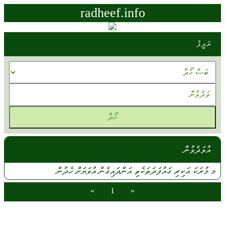
radheef.info
ރަދީފު
އުވަދެވުން
މ
މުރަކަ
އަކިރި
ގައުފަދަތަކެތި
އަންދައިގެން
އުވަޔަށް
ހެދުން
»
1
«