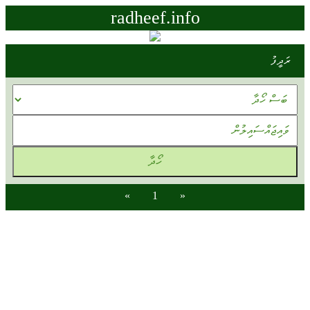
radheef.info
ރަދީފު
»
1
«