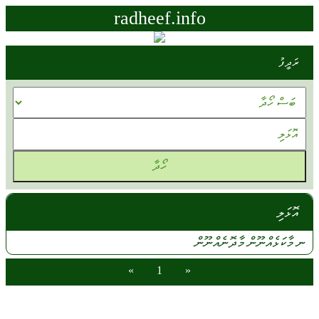
radheef.info
ރަދީފު
އޮޅަލި
ނ
މާކަޅެއްނޫން
މާދޮނެއްނޫން
»
1
«