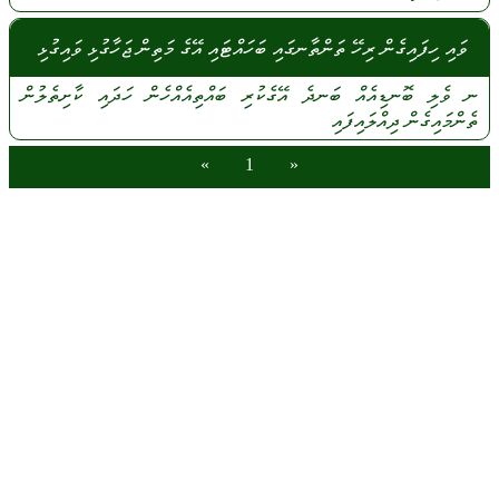
ވައި ހިފައިގެން ރިހޭ ތަންތާނގައި ބަހައްޓައި އޭގެ މަތިން ޖަހާގުޅި ވައިގުޅި
ނ
ވެލި
ބޮނޑިއެއް
ބަނދެ
އޭގެކުރި
ބައްތިއެއްހެން
ހަދައި
ކާށިތެލުން
ތެންމައިގެން
ދިއްލައިފައި
»
1
«