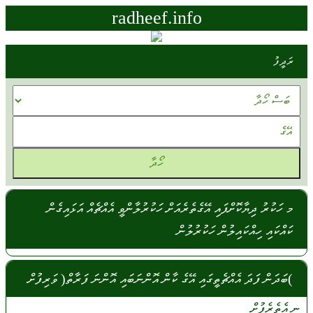
radheef.info
ރަދީފު
މ ހަކުރު ދިޔާކޮށްފައި އޭގެތެރެއަށް ހަކުރުލާންވީ އެއްޗެއް އަޅައިގެން
ކައްކައި ހިއްކައިލުން ހަކުރުލުން
)ބަދަން ފަދަ އެއްޗެތީގައި އޭގެ ކާން އޮންނަބައި އޮންނަ ފަރާތް( ވަރިފުށް
ނ
އެތެރެފުށް