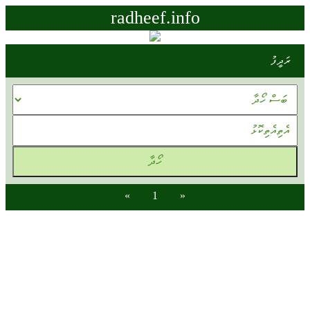
radheef.info
ރަދީފު
»
1
«